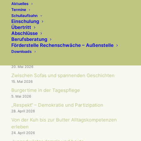
Aktuelles
AKTUELLES
Termine
Schullaufbahn
Einschulung
Übertritt
Wenn Wissenschaft auf Unterrichts­praxis trifft
Abschlüsse
10. Juli 2026
Berufsberatung
Förderstelle Rechenschwäche – Außenstelle
Arbeit im Schulgarten trägt erste Früchte
Downloads
10. Juni 2026
OGS & Musical „Der Beat deines Lebens“
20. Mai 2026
Zwischen Sofas und spannenden Geschichten
15. Mai 2026
Burgertime in der Tagespflege
5. Mai 2026
„Respekt“ – Demokratie und Partizipation
28. April 2026
Von der Kuh bis zur Butter Alltagskompetenzen
erleben
24. April 2026