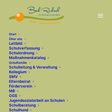
Start
Über uns
Leitbild
Schulverfassung
Nothing Found
Schulordnung
Maßnahmenkatalog
Schulfamilie
Schulleitung & Verwaltung
It seems we can’t find what you’re looking for.
Kollegium
Perhaps searching can help.
SMV
Elternbeirat
Förderverein
MB
OGS
Jugendsozialarbeit an Schulen
Schulberatung
Schulhund