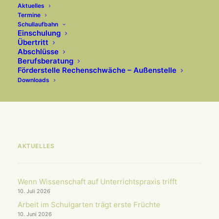
Zwischen Sofas und
Aktuelles
spannenden Geschichten
Termine
Schullaufbahn
Einschulung
Das Lesecafé öffnete Räume für Fantasie
Übertritt
Abschlüsse
und Geschichten. Am 15. Mai drehte sich
Berufsberatung
an unserer Schule…
Förderstelle Rechenschwäche – Außenstelle
Downloads
AKTUELLES
Wenn Wissenschaft auf Unterrichts­praxis trifft
10. Juli 2026
Arbeit im Schulgarten trägt erste Früchte
10. Juni 2026