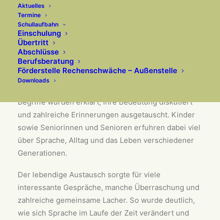
verbindet.
Aktuelles
Termine
Schullaufbahn
Einschulung
Bei einer gemeinsamen Veranstaltung mit der AWO
Übertritt
Abschlüsse
kamen verschiedene Generationen zusammen, um
Berufsberatung
Jugendwörter von früher und heute miteinander zu
Förderstelle Rechenschwäche – Außenstelle
vergleichen.
Downloads
Begriffe wurden erklärt, ihre Bedeutung diskutiert
und zahlreiche Erinnerungen ausgetauscht. Kinder
sowie Seniorinnen und Senioren erfuhren dabei viel
über Sprache, Alltag und das Leben verschiedener
Generationen.
Der lebendige Austausch sorgte für viele
interessante Gespräche, manche Überraschung und
zahlreiche gemeinsame Lacher. So wurde deutlich,
wie sich Sprache im Laufe der Zeit verändert und