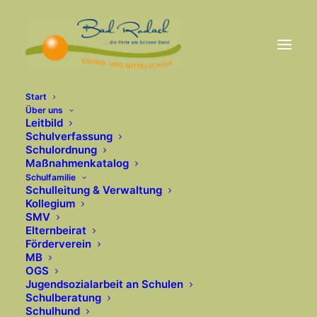
Start
Über uns
Leitbild
Jugendwörter damals
Schulverfassung
Schulordnung
Maßnahmenkatalog
und heute
Schulfamilie
Schulleitung & Verwaltung
Kollegium
21. APRIL 2026
|
IN
2025-2026
SMV
Elternbeirat
Förderverein
MB
OGS
Wenn Sprache
Jugendsozialarbeit an Schulen
Schulberatung
Generationen miteinander
Schulhund