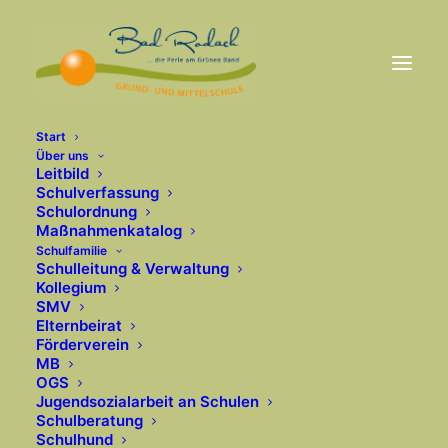
Start
Über uns
Leitbild
Schulverfassung
Nothing Found
Schulordnung
Maßnahmenkatalog
Schulfamilie
Schulleitung & Verwaltung
It seems we can’t find what you’re looking for.
Kollegium
Perhaps searching can help.
SMV
Elternbeirat
Förderverein
MB
OGS
Jugendsozialarbeit an Schulen
Schulberatung
Schulhund