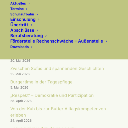
Aktuelles
AKTUELLES
Termine
Schullaufbahn
Einschulung
Übertritt
Wenn Wissenschaft auf Unterrichts­praxis trifft
Abschlüsse
10. Juli 2026
Berufsberatung
Förderstelle Rechenschwäche – Außenstelle
Arbeit im Schulgarten trägt erste Früchte
Downloads
10. Juni 2026
OGS & Musical „Der Beat deines Lebens“
20. Mai 2026
Zwischen Sofas und spannenden Geschichten
15. Mai 2026
Burgertime in der Tagespflege
5. Mai 2026
„Respekt“ – Demokratie und Partizipation
28. April 2026
Von der Kuh bis zur Butter Alltagskompetenzen
erleben
24. April 2026