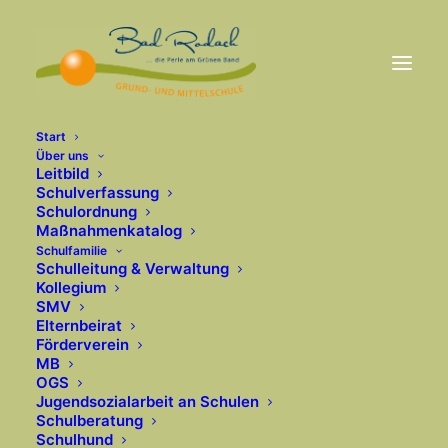
Start
Über uns
Leitbild
Schulverfassung
Nothing Found
Schulordnung
Maßnahmenkatalog
Schulfamilie
Schulleitung & Verwaltung
It seems we can’t find what you’re looking for.
Kollegium
Perhaps searching can help.
SMV
Elternbeirat
Förderverein
MB
OGS
Jugendsozialarbeit an Schulen
Schulberatung
Schulhund