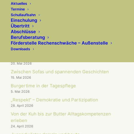
Aktuelles
AKTUELLES
Termine
Schullaufbahn
Einschulung
Übertritt
Wenn Wissenschaft auf Unterrichts­praxis trifft
Abschlüsse
10. Juli 2026
Berufsberatung
Förderstelle Rechenschwäche – Außenstelle
Arbeit im Schulgarten trägt erste Früchte
Downloads
10. Juni 2026
OGS & Musical „Der Beat deines Lebens“
20. Mai 2026
Zwischen Sofas und spannenden Geschichten
15. Mai 2026
Burgertime in der Tagespflege
5. Mai 2026
„Respekt“ – Demokratie und Partizipation
28. April 2026
Von der Kuh bis zur Butter Alltagskompetenzen
erleben
24. April 2026