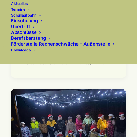
Aktuelles
Termine
Schullaufbahn
Einschulung
Fränkische Weihnacht
Übertritt
2025 in Bad Rodach
Abschlüsse
Berufsberatung
Förderstelle Rechenschwäche – Außenstelle
Rhythmus statt Frost in Bad
Downloads
RodachTrommelzwerge trotzen dem
WetterNasskalt und trüb war es, von…