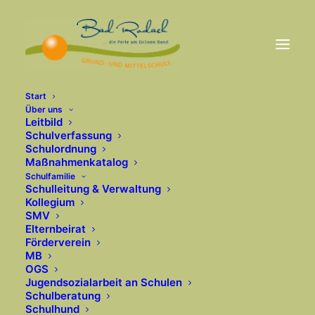
Start
Über uns
Leitbild
Weihnacht­liche
Schulverfassung
Schulordnung
Maßnahmenkatalog
Trommel­zwerge
Schulfamilie
Schulleitung & Verwaltung
Kollegium
17. DEZEMBER 2023
|
IN
2023-2024
SMV
Elternbeirat
Förderverein
MB
OGS
37 Trommelzwerge gibt es in diesem Jahr an
Jugendsozialarbeit an Schulen
Schulberatung
unserer Schule, so viele wie noch nie. Ausgerechnet
Schulhund
den allerersten Auftritt zum Adventsfenster im