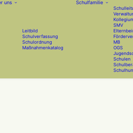
r uns
Schulfamilie
Schullei
Verwaltu
Kollegiu
SMV
Leitbild
Elternbei
Schulverfassung
Förderve
Schulordnung
MB
Maßnahmenkatalog
OGS
Jugendso
Schulen
Schulber
Schulhu