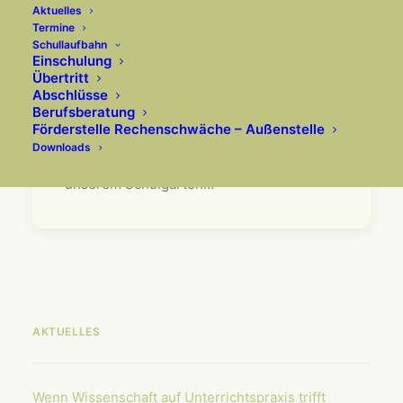
Aktuelles
Termine
Schullaufbahn
Einschulung
Arbeit im Schulgarten
Übertritt
trägt erste Früchte
Abschlüsse
Berufsberatung
Förderstelle Rechenschwäche – Außenstelle
Fünftklässler ernten Erdbeeren aus dem
Downloads
eigenen Schulgarten Das Arbeiten in
unserem Schulgarten…
AKTUELLES
Wenn Wissenschaft auf Unterrichts­praxis trifft