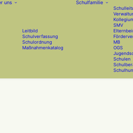
r uns
Schulfamilie
Schullei
Verwaltu
Kollegiu
SMV
Leitbild
Elternbei
Schulverfassung
Förderve
Schulordnung
MB
Maßnahmenkatalog
OGS
Jugendso
Schulen
Schulber
Schulhu