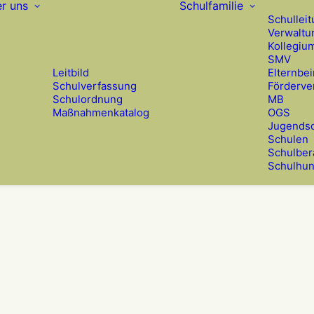
r uns
Schulfamilie
Schullei
Verwaltu
Kollegiu
SMV
Leitbild
Elternbei
Schulverfassung
Förderve
Schulordnung
MB
Maßnahmenkatalog
OGS
Jugendso
Schulen
Schulber
Schulhu