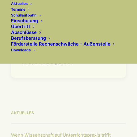
Aktuelles
Termine
Schullaufbahn
Einschulung
Arbeit im Schulgarten
Übertritt
trägt erste Früchte
Abschlüsse
Berufsberatung
Förderstelle Rechenschwäche – Außenstelle
Fünftklässler ernten Erdbeeren aus dem
Downloads
eigenen Schulgarten Das Arbeiten in
unserem Schulgarten…
AKTUELLES
Wenn Wissenschaft auf Unterrichts­praxis trifft