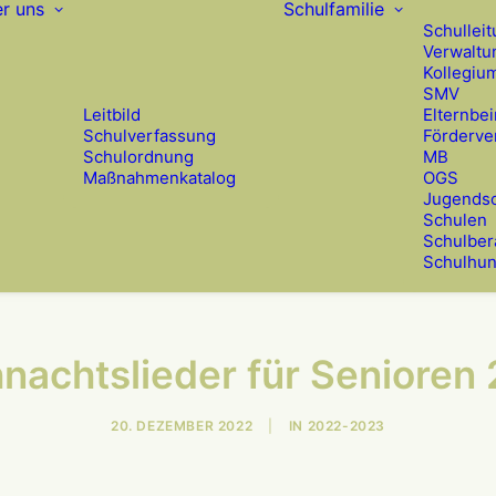
r uns
Schulfamilie
Schullei
Verwaltu
Kollegiu
SMV
Leitbild
Elternbei
Schulverfassung
Förderve
Schulordnung
MB
Maßnahmenkatalog
OGS
Jugendso
Schulen
Schulber
Schulhu
nachts­lieder für Senioren
20. DEZEMBER 2022
|
IN
2022-2023