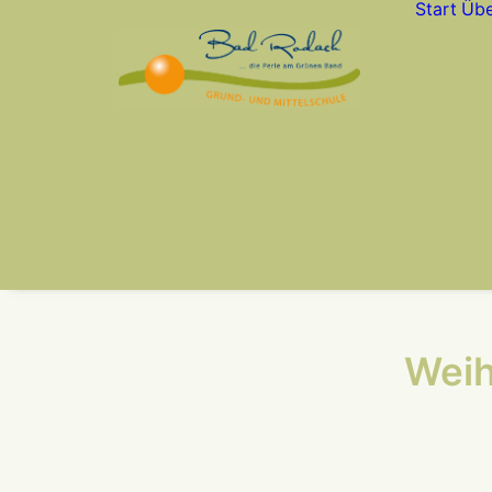
Start
Übe
Weih