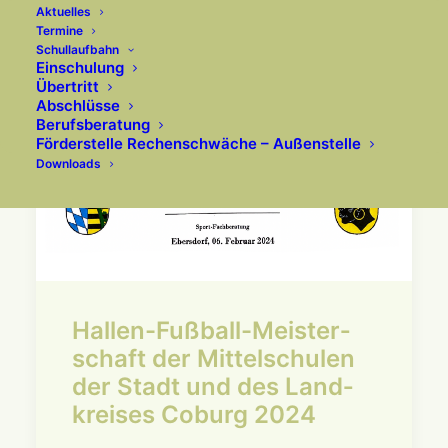
Aktuelles
Termine
Schullaufbahn
Einschulung
Übertritt
Abschlüsse
Berufsberatung
Förderstelle Rechenschwäche – Außenstelle
Downloads
Hallen-Fußball-Meister­
schaft der Mittel­schulen
der Stadt und des Land­
kreises Coburg 2024