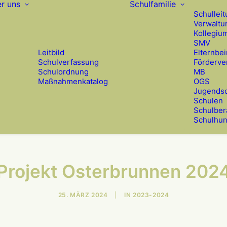
r uns
Schulfamilie
Schullei
Verwaltu
Kollegiu
SMV
Leitbild
Elternbei
Schulverfassung
Förderve
Schulordnung
MB
Maßnahmenkatalog
OGS
Jugendso
Schulen
Schulber
Schulhu
Projekt Oster­brunnen 202
25. MÄRZ 2024
|
IN
2023-2024