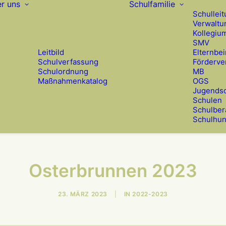
r uns
Schulfamilie
Schullei
Verwaltu
Kollegiu
SMV
Leitbild
Elternbei
Schulverfassung
Förderve
Schulordnung
MB
Maßnahmenkatalog
OGS
Jugendso
Schulen
Schulber
Schulhu
Osterbrunnen 2023
23. MÄRZ 2023
|
IN
2022-2023