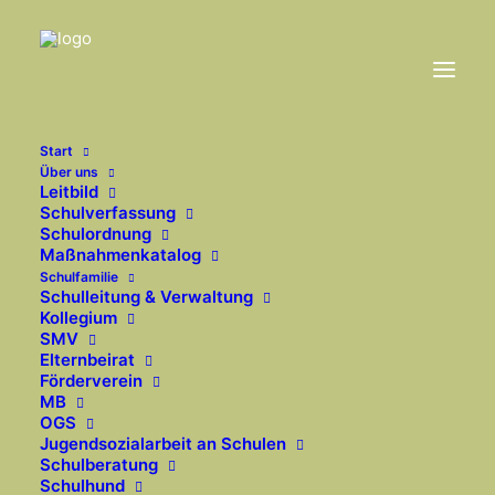
Start
Über uns
Leitbild
Einblicke in den Alltag
Schulverfassung
Schulordnung
Maßnahmenkatalog
der OGS
Schulfamilie
Schulleitung & Verwaltung
Kollegium
31. JANUAR 2023
|
IN
2022-2023
SMV
Elternbeirat
Förderverein
MB
OGS
Auszug aus unserem
Jugendsozialarbeit an Schulen
Schulberatung
zurückliegenden
Schulhund