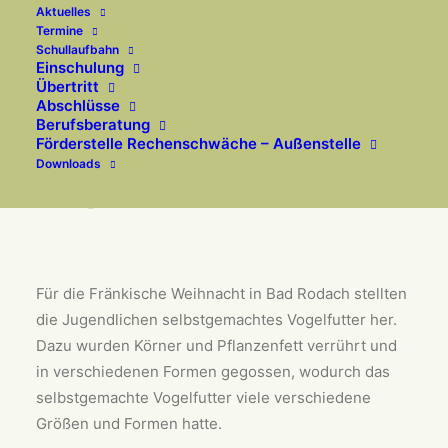
Nachmittagsprogramm in
Aktuelles
Termine
der Vorweihnachtszeit:
Schullaufbahn
Einschulung
Übertritt
Abschlüsse
Berufsberatung
Futter für unsere
Förderstelle Rechenschwäche – Außenstelle
Downloads
Vögel im Winter ...
Für die Fränkische Weihnacht in Bad Rodach stellten
die Jugendlichen selbstgemachtes Vogelfutter her.
Dazu wurden Körner und Pflanzenfett verrührt und
in verschiedenen Formen gegossen, wodurch das
selbstgemachte Vogelfutter viele verschiedene
Größen und Formen hatte.