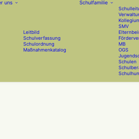
r uns
Schulfamilie
Schullei
Verwaltu
Kollegiu
SMV
Leitbild
Elternbei
Schulverfassung
Förderve
Schulordnung
MB
Maßnahmenkatalog
OGS
Jugendso
Schulen
Schulber
Schulhu